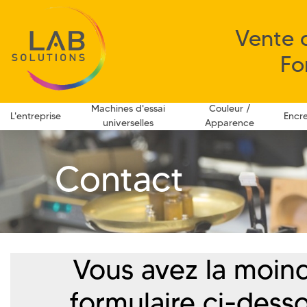
Vente 
Fo
Machines d'essai
Couleur /
L'entreprise
Encr
universelles
Apparence
Contact
Vous avez la moindr
formulaire ci-dess